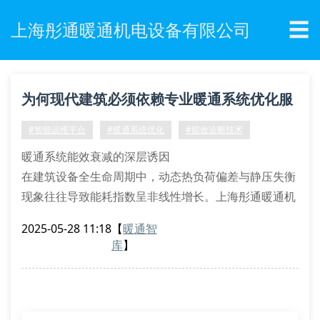
☰
上海彤通暖通机电设备有限公司
为何现代建筑必须依赖专业暖通系统优化服
务？
#智能运维平台
#暖通系统优化
#能效诊断技术
暖通系统能效衰减的深层诱因
在建筑设备全生命周期中，动态热负荷偏差与静压失衡
现象往往导致能耗指数呈非线性增长。上海彤通暖通机
电设备有限公司采用焓湿图三维建模技术，结合气溶胶
2025-05-28 11:18
【
暖通智
示踪检测法，可精准定位风道阻抗突变点和换热器结垢
库
】
阈值。通过水力平衡率校核与空气滞留系数分析，我们
的专家团队能还原系统原始设计参数，建立设备性能衰
退曲线模型。
智能化诊断技术的突破性应用