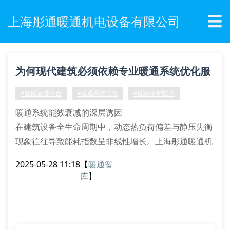
☰
上海彤通暖通机电设备有限公司
为何现代建筑必须依赖专业暖通系统优化服
务？
#智能运维平台
#暖通系统优化
#能效诊断技术
暖通系统能效衰减的深层诱因
在建筑设备全生命周期中，动态热负荷偏差与静压失衡
现象往往导致能耗指数呈非线性增长。上海彤通暖通机
电设备有限公司采用焓湿图三维建模技术，结合气溶胶
2025-05-28 11:18
【
暖通智
示踪检测法，可精准定位风道阻抗突变点和换热器结垢
库
】
阈值。通过水力平衡率校核与空气滞留系数分析，我们
的专家团队能还原系统原始设计参数，建立设备性能衰
退曲线模型。
智能化诊断技术的突破性应用