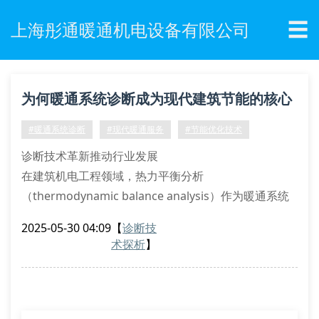
☰
上海彤通暖通机电设备有限公司
为何暖通系统诊断成为现代建筑节能的核心
环节？
#暖通系统诊断
#现代暖通服务
#节能优化技术
诊断技术革新推动行业发展
在建筑机电工程领域，热力平衡分析
（thermodynamic balance analysis）作为暖通系统
诊断的核心技术，正经历着从传统经验判断向数字化建
2025-05-30 04:09
【
诊断技
模的范式转变。基于cfd（computational fluid
术探析
】
dynamics）的流体动力学模拟技术，可实现hvac系统
三维流场可视化，精准定位能量损耗节点。上海彤通暖
通团队采用非介入式红外热成像检测，配合压差式风