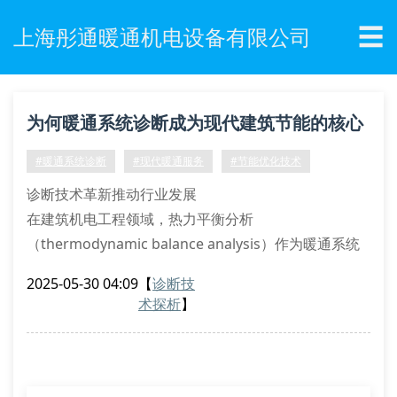
☰
上海彤通暖通机电设备有限公司
为何暖通系统诊断成为现代建筑节能的核心
环节？
#暖通系统诊断
#现代暖通服务
#节能优化技术
诊断技术革新推动行业发展
在建筑机电工程领域，热力平衡分析
（thermodynamic balance analysis）作为暖通系统
诊断的核心技术，正经历着从传统经验判断向数字化建
2025-05-30 04:09
【
诊断技
模的范式转变。基于cfd（computational fluid
术探析
】
dynamics）的流体动力学模拟技术，可实现hvac系统
三维流场可视化，精准定位能量损耗节点。上海彤通暖
通团队采用非介入式红外热成像检测，配合压差式风