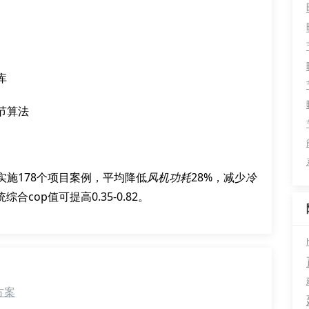
库
节算法
实施178个项目案例，平均降低
风机功耗
28%，减少
冷
综合cop值可提高0.35-0.82。
方案