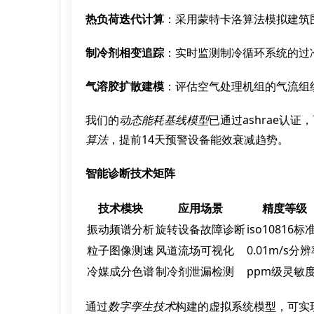
热负荷迭代计算
：采用蒙特卡洛算法模拟建筑
制冷剂相变追踪
：实时监测制冷循环系统的过
气溶胶扩散建模
：评估空气处理机组的气流组
我们的
动态能耗基线模型
已通过ashrae认
算法
，提前14天预警设备能效衰减趋势。
智能诊断技术矩阵
技术模块
应用场景
精度等级
振动频谱分析
旋转设备故障诊断
iso10816标
粒子图像测速
风道流场可视化
0.01m/s分
冷媒成分色谱
制冷剂泄漏检测
ppm级灵敏
通过
数字孪生技术
构建的虚拟系统模型，可实