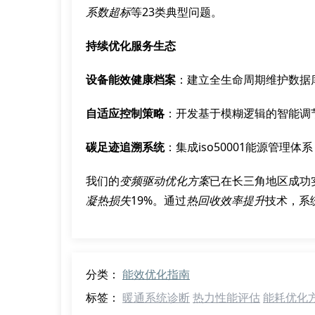
系数超标
等23类典型问题。
持续优化服务生态
设备能效健康档案
：建立全生命周期维护数据
自适应控制策略
：开发基于模糊逻辑的智能调
碳足迹追溯系统
：集成iso50001能源管理体系
我们的
变频驱动优化方案
已在长三角地区成功
凝热损失
19%。通过
热回收效率提升
技术，系统
分类：
能效优化指南
标签：
暖通系统诊断
热力性能评估
能耗优化