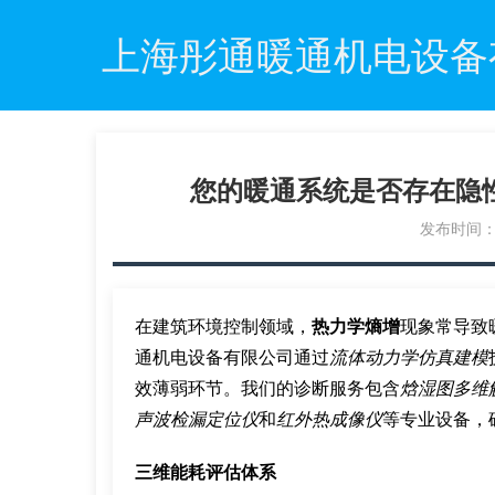
上海彤通暖通机电设备
您的暖通系统是否存在隐
发布时间：20
在建筑环境控制领域，
热力学熵增
现象常导致
通机电设备有限公司通过
流体动力学仿真建模
效薄弱环节。我们的诊断服务包含
焓湿图多维
声波检漏定位仪
和
红外热成像仪
等专业设备，确
三维能耗评估体系