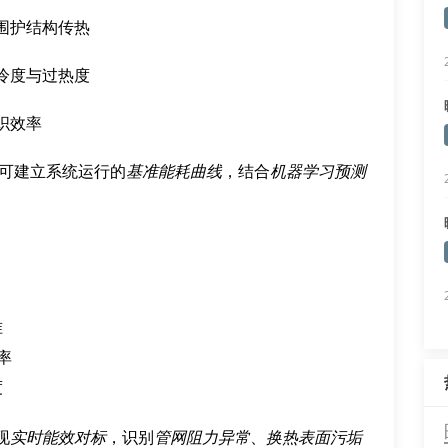
围护结构传热
冷度与过热度
织效率
证，可建立系统运行的
基准能耗曲线
，结合
机器学习预测
准
辨率
度
现
实时能效对标
，识别
管网阻力异常
、
换热表面污垢