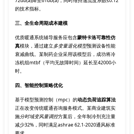
72db(a)降至61db(a)，同时维持湍流度系数≤0.12
的技术指标。
三、全生命周期成本建模
优质暖通系统辅导服务应包含
蒙特卡洛可靠性仿
真
模块，通过建立
多变量退化模型
预测设备性能
衰减曲线。某制药企业采用该模型后，成功将冷
冻机组mtbf（平均无故障时间）延长至42000小
时。
四、智能控制策略优化
基于模型预测控制（mpc）的
动态负荷追踪算法
正在改变传统暖通咨询服务模式。某商业建筑实
施
分时域变风量调控
方案后，全年制冷剂充注量
减少32%，同时满足ashrae 62.1-2020通风标准
要求。