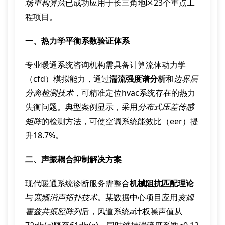
场重构算法
已成功应用于长三角地区23个重点工
程项目。
一、热力学平衡系数验证体系
专业暖通系统咨询机构需具备计算流体动力学
（cfd）模拟能力，通过
湍流强度谱分析
和
边界层
分离检测技术
，可精准定位hvac系统存在的热力
失衡问题。典型案例显示，采用
分布式压差传感
矩阵
的检测方法，可使空调系统能效比（eer）提
升18.7%。
二、声振耦合抑制解决方案
现代暖通系统诊断服务需整合
机械阻抗匹配理论
与
宽频消声拓扑技术
。某数据中心项目应用
亥姆
霍兹共振腔阵列
后，风道系统a计权噪声值从