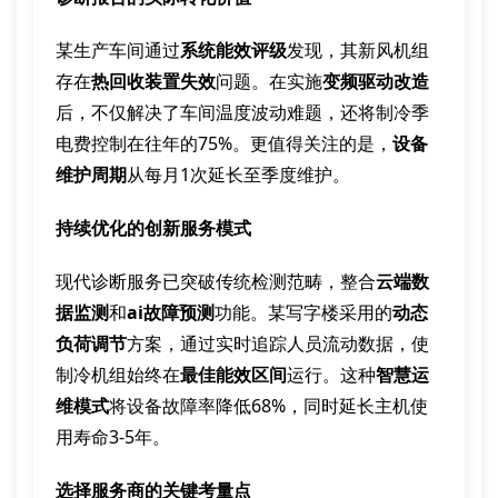
某生产车间通过
系统能效评级
发现，其新风机组
存在
热回收装置失效
问题。在实施
变频驱动改造
后，不仅解决了车间温度波动难题，还将制冷季
电费控制在往年的75%。更值得关注的是，
设备
维护周期
从每月1次延长至季度维护。
持续优化的创新服务模式
现代诊断服务已突破传统检测范畴，整合
云端数
据监测
和
ai故障预测
功能。某写字楼采用的
动态
负荷调节
方案，通过实时追踪人员流动数据，使
制冷机组始终在
最佳能效区间
运行。这种
智慧运
维模式
将设备故障率降低68%，同时延长主机使
用寿命3-5年。
选择服务商的关键考量点